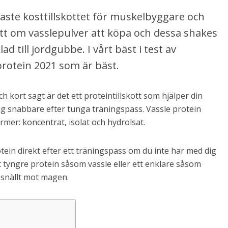
igaste kosttillskottet för muskelbyggare och
ott om vasslepulver att köpa och dessa shakes
d till jordgubbe. I vårt bäst i test av
protein 2021 som är bäst.
h kort sagt är det ett proteintillskott som hjälper din
g snabbare efter tunga träningspass. Vassle protein
ormer: koncentrat, isolat och hydrolsat.
otein direkt efter ett träningspass om du inte har med dig
t tyngre protein såsom vassle eller ett enklare såsom
r snällt mot magen.