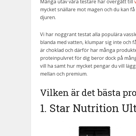
Många utav våra testare har övergått till
mycket snällare mot magen och du kan få i
djuren.
Vi har noggrant testat alla populära vassl
blanda med vatten, klumpar sig inte och f
är choklad och därför har många produkter
proteinpulvret för dig beror dock på mång
vill ha samt hur mycket pengar du vill lägga
mellan och premium.
Vilken är det bästa pr
1. Star Nutrition 