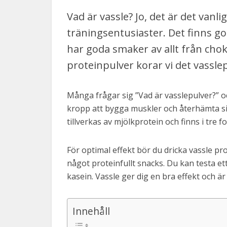
Vad är vassle? Jo, det är det vanl
träningsentusiaster. Det finns g
har goda smaker av allt från chokla
proteinpulver korar vi det vassle
Många frågar sig ”Vad är vasslepulver?” oc
kropp att bygga muskler och återhämta si
tillverkas av mjölkprotein och finns i tre f
För optimal effekt bör du dricka vassle pr
något proteinfullt snacks. Du kan testa et
kasein. Vassle ger dig en bra effekt och ä
Innehåll