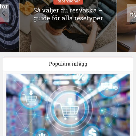
Recensioner
för
Så väljer du resväska –
n
guide för alla resetyper
Populära inlägg