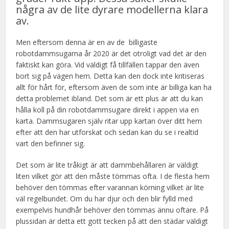
några av de lite dyrare modellerna klara
av.
Men eftersom denna är en av de billigaste
robotdammsugarna år 2020 är det otroligt vad det är den
faktiskt kan göra. Vid väldigt få tillfällen tappar den även
bort sig på vägen hem. Detta kan den dock inte kritiseras
allt för hårt för, eftersom även de som inte är billiga kan ha
detta problemet ibland. Det som är ett plus är att du kan
hålla koll på din robotdammsugare direkt i appen via en
karta. Dammsugaren själv ritar upp kartan över ditt hem
efter att den har utforskat och sedan kan du se i realtid
vart den befinner sig.
Det som är lite tråkigt är att dammbehållaren är väldigt
liten vilket gör att den måste tömmas ofta. I de flesta hem
behöver den tömmas efter varannan körning vilket är lite
väl regelbundet. Om du har djur och den blir fylld med
exempelvis hundhår behöver den tömmas ännu oftare. På
plussidan är detta ett gott tecken på att den städar väldigt