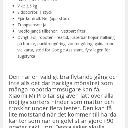
Vikt: 3,5 kg
Sidoborste: 1 styck
Fjärrkontroll: Nej (app-stöd)
Trappsensor: Ja
Medföljande tillbehör: Tvättbart filter
Övrigt: Följ roboten i realtid, justerbar höjdinställning
på borste, punktrengöring, zonrengöring, guida robot
via karta, stöd för Google Assistant, fyra lägen för
sugstyrka
Den har en väldigt bra flytande gång och
inte alls det där hackiga mönstret som
många robotdammsugare kan få.
Xiaomi Mi Pro tar sig även lätt över alla
möjliga sorters hinder som mattor och
trösklar under flera tester. Den kan få
lite motstånd när det kommer till hårda
kanter som när en golvlist är gjord i 90
grader rakt upp. Dessa saker skulle