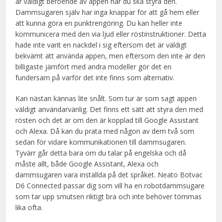
är väldigt beroende av appen när du ska styra den.
Dammsugaren själv har inga knappar för att gå hem eller
att kunna göra en punktrengöring. Du kan heller inte
kommunicera med den via ljud eller röstinstruktioner. Detta
hade inte varit en nackdel i sig eftersom det är väldigt
bekvämt att använda appen, men eftersom den inte är den
billigaste jämfört med andra modeller gör det en
fundersam på varför det inte finns som alternativ.
Kan nästan kännas lite snålt. Som tur är som sagt appen
väldigt användarvänlig. Det finns ett sätt att styra den med
rösten och det är om den är kopplad till Google Assistant
och Alexa. Då kan du prata med någon av dem två som
sedan för vidare kommunikationen till dammsugaren.
Tyvärr går detta bara om du talar på engelska och då
måste allt, både Google Assistant, Alexa och
dammsugaren vara inställda på det språket. Neato Botvac
D6 Connected passar dig som vill ha en robotdammsugare
som tar upp smutsen riktigt bra och inte behöver tömmas
lika ofta.