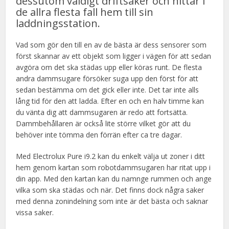
dessutom väldigt driftsäker och hittar i
de allra flesta fall hem till sin
laddningsstation.
Vad som gör den till en av de bästa är dess sensorer som
först skannar av ett objekt som ligger i vägen för att sedan
avgöra om det ska städas upp eller köras runt. De flesta
andra dammsugare försöker suga upp den först för att
sedan bestämma om det gick eller inte. Det tar inte alls
lång tid för den att ladda. Efter en och en halv timme kan
du vänta dig att dammsugaren är redo att fortsätta.
Dammbehållaren är också lite större vilket gör att du
behöver inte tömma den förrän efter ca tre dagar.
Med Electrolux Pure i9.2 kan du enkelt välja ut zoner i ditt
hem genom kartan som robotdammsugaren har ritat upp i
din app. Med den kartan kan du namnge rummen och ange
vilka som ska städas och när. Det finns dock några saker
med denna zonindelning som inte är det bästa och saknar
vissa saker.