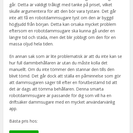
går. Detta är väldigt tråkigt med tanke på priset, vilket
skulle argumentera för att den bör vara tystare. Det går
inte att få en robotdammsugare tyst om den är byggd
högljudd från början. Detta kan orsaka mycket problem
eftersom en robotdammsugare ska kunna gå under en
längre tid och städa, men det blir jobbigt om den för en
massa oljud hela tiden.
En annan sak som är lite problematisk är att du inte kan se
hur full dammbehållaren är utan du måste kolla det
manuellt. Om du inte tömmer den stannar den tills den
blivit tömd. Det går dock att ställa en påminnelse som gör
att dammsugaren säger till efter en förutbestämd tid att
det är dags att tömma behållaren. Denna smarta
robotdammsugare är passande för dig som vill ha en
driftsäker dammsugare med en mycket användarvänlig
app.
Bästa pris hos: