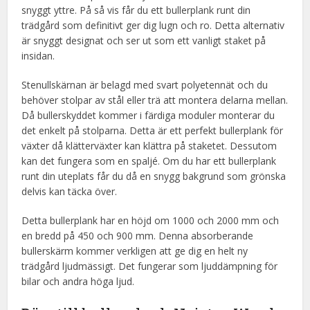
snyggt yttre. På så vis får du ett bullerplank runt din
trädgård som definitivt ger dig lugn och ro. Detta alternativ
är snyggt designat och ser ut som ett vanligt staket på
insidan.
Stenullskärnan är belagd med svart polyetennät och du
behöver stolpar av stål eller trä att montera delarna mellan.
Då bullerskyddet kommer i färdiga moduler monterar du
det enkelt på stolparna. Detta är ett perfekt bullerplank för
växter då klätterväxter kan klättra på staketet. Dessutom
kan det fungera som en spaljé. Om du har ett bullerplank
runt din uteplats får du då en snygg bakgrund som grönska
delvis kan täcka över.
Detta bullerplank har en höjd om 1000 och 2000 mm och
en bredd på 450 och 900 mm. Denna absorberande
bullerskärm kommer verkligen att ge dig en helt ny
trädgård ljudmässigt. Det fungerar som ljuddämpning för
bilar och andra höga ljud.