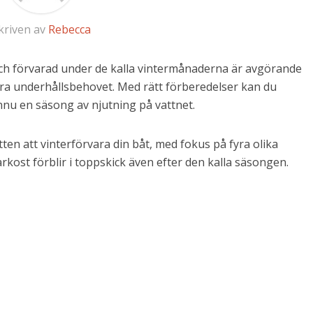
kriven av
Rebecca
d och förvarad under de kalla vintermånaderna är avgörande
era underhållsbehovet. Med rätt förberedelser kan du
ännu en säsong av njutning på vattnet.
tten att vinterförvara din båt, med fokus på fyra olika
kost förblir i toppskick även efter den kalla säsongen.