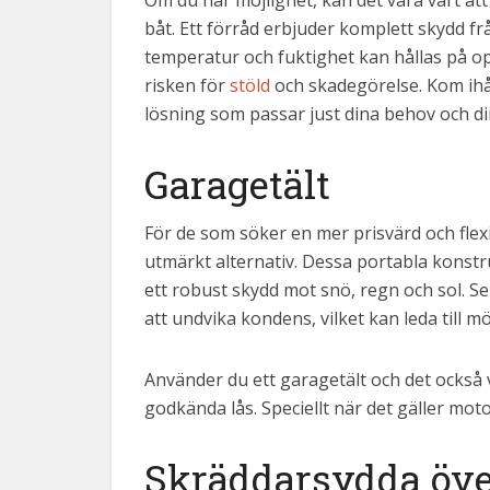
Om du har möjlighet, kan det vara värt att 
båt. Ett förråd erbjuder komplett skydd fr
temperatur och fuktighet kan hållas på o
risken för
stöld
och skadegörelse. Kom ihåg 
lösning som passar just dina behov och di
Garagetält
För de som söker en mer prisvärd och flexi
utmärkt alternativ. Dessa portabla konstr
ett robust skydd mot snö, regn och sol. Se t
att undvika kondens, vilket kan leda till m
Använder du ett garagetält och det också 
godkända lås. Speciellt när det gäller moto
Skräddarsydda öv