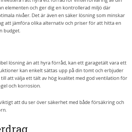
investera i att hyra ett förråd för vinterförvaring av din
ån elementen och ger dig en kontrollerad miljö där
ptimala nivåer. Det är även en säker lösning som minskar
att jämföra olika alternativ och priser för att hitta en
n budget.
bel lösning än att hyra förråd, kan ett garagetält vara ett
uktioner kan enkelt sättas upp på din tomt och erbjuder
ill att välja ett tält av hög kvalitet med god ventilation för
ögel och korrosion.
viktigt att du ser över säkerhet med både försäkring och
rn.
erdrag