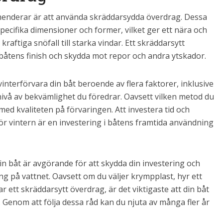
mmenderar är att använda skräddarsydda överdrag. Dessa
pecifika dimensioner och former, vilket ger ett nära och
raftiga snöfall till starka vindar. Ett skräddarsytt
båtens finish och skydda mot repor och andra ytskador.
vinterförvara din båt beroende av flera faktorer, inklusive
nivå av bekvämlighet du föredrar. Oavsett vilken metod du
 med kvaliteten på förvaringen. Att investera tid och
för vintern är en investering i båtens framtida användning
din båt är avgörande för att skydda din investering och
g på vattnet. Oavsett om du väljer krympplast, hyr ett
ar ett skräddarsytt överdrag, är det viktigaste att din båt
. Genom att följa dessa råd kan du njuta av många fler år